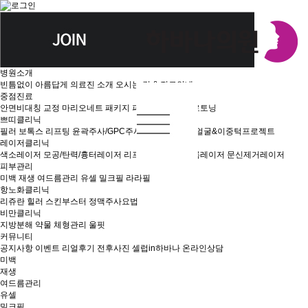
병원소개
빈틈없이 아름답게
의료진 소개
오시는 길 & 진료안내
중점진료
안면비대칭 교정
마리오네트 패키지
피부재생술
콰트로토닝
쁘띠클리닉
필러
보톡스
리프팅
윤곽주사/GPC주사
물광주사
작은얼굴&이중턱프로젝트
레이저클리닉
색소레이저
모공/탄력/흉터레이저
리프팅레이저
여드름레이저
문신제거레이저
피부관리
미백
재생
여드름관리
유셀
밀크필
라라필
항노화클리닉
리쥬란 힐러
스킨부스터
정맥주사요법
비만클리닉
지방분해
약물
체형관리
울핏
커뮤니티
공지사항
이벤트
리얼후기
전후사진
셀럽in하바나
온라인상담
미백
재생
여드름관리
유셀
밀크필