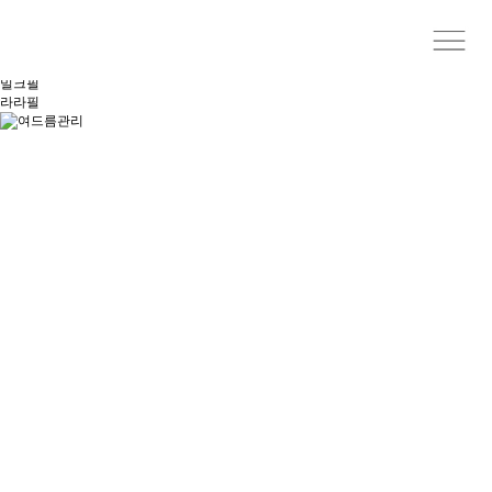
미백
재생
여드름관리
유셀
밀크필
라라필