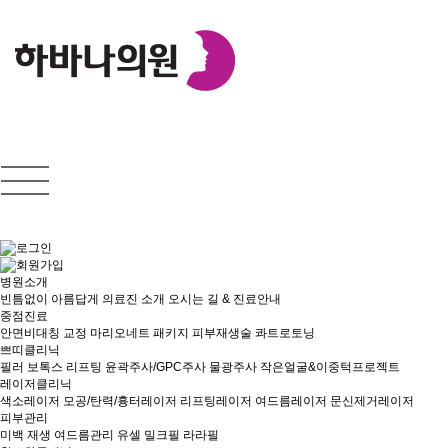
병원소개
빈틈없이 아름답게
의료진 소개
오시는 길 & 진료안내
중점진료
안면비대칭 교정
마리오네트 패키지
피부재생술
콰트로토닝
쁘띠클리닉
필러
보톡스
리프팅
윤곽주사/GPC주사
물광주사
작은얼굴&이중턱프로젝트
레이저클리닉
색소레이저
모공/탄력/흉터레이저
리프팅레이저
여드름레이저
문신제거레이저
피부관리
미백
재생
여드름관리
유셀
밀크필
라라필