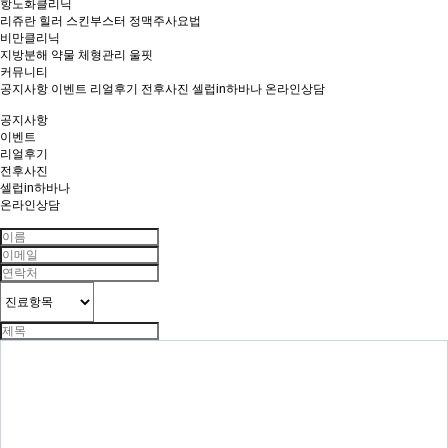
항노화클리닉
리쥬란 힐러
스킨부스터
정맥주사요법
비만클리닉
지방분해
약물
체형관리
울핏
커뮤니티
공지사항
이벤트
리얼후기
전후사진
셀럽in하바나
온라인상담
공지사항
이벤트
리얼후기
전후사진
셀럽in하바나
온라인상담