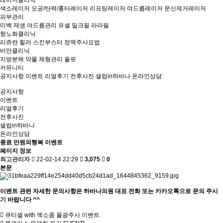
레이저클리닉
색소레이저
모공/탄력/흉터레이저
리프팅레이저
여드름레이저
문신제거레이저
피부관리
미백
재생
여드름관리
유셀
밀크필
라라필
항노화클리닉
리쥬란 힐러
스킨부스터
정맥주사요법
비만클리닉
지방분해
약물
체형관리
울핏
커뮤니티
공지사항
이벤트
리얼후기
전후사진
셀럽in하바나
온라인상담
공지사항
이벤트
리얼후기
전후사진
셀럽in하바나
온라인상담
종료
만원의행복 이벤트
페이지 정보
최고관리자
22-02-14 22:29
3,075
0
본문
이벤트 관련 자세한 문의사항은 하바나의원 대표 전화 또는 카카오톡으로 문의 주시
기 바랍니다 ^^
큐티셀 with 엑소좀 물광주사 이벤트