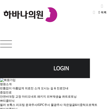
목록
병원소개
빈틈없이 아름답게
의료진 소개
오시는 길 & 진료안내
중점진료
안면비대칭 교정
마리오네트 패키지
피부재생술
콰트로토닝
쁘띠클리닉
필러
보톡스
리프팅
윤곽주사/GPC주사
물광주사
작은얼굴&이중턱프로젝트