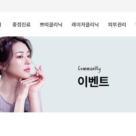
개
중점진료
쁘띠클리닉
레이저클리닉
피부관리
름답게
안면비대칭
필러
색소레이저
미백
교정
개
보톡스
모공/탄력/
재생
마리오네트
(스킨/바디)
흉터레이저
&
여드름관리
패키지
리프팅
리프팅레이저
유셀
피부재생술
윤곽주사/
여드름레이저
밀크필
콰트로토닝
GPC주사
문신제거레이저
라라필
물광주사
작은얼굴&
이중턱프로젝트