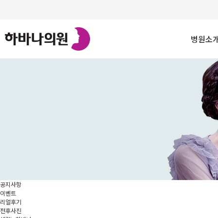
병원소
빈틈없이 아
의료진 소
오시는길
진료안내
공지사항
이벤트
리얼후기
전후사진