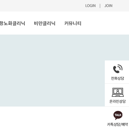
항노화클리닉
비만클리닉
커뮤니티
리쥬란 힐러
지방분해
공지사항
스킨부스터
약물
이벤트
정맥주사요법
체형관리
리얼후기
울핏
전후사진
셀럽in하바나
온라인상담