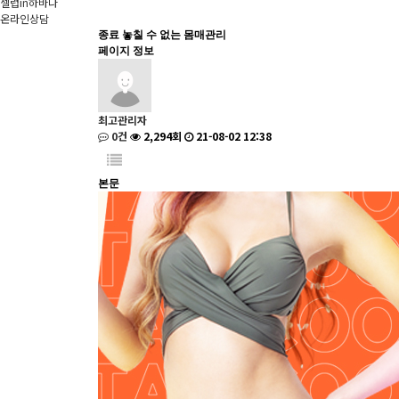
셀럽in하바나
온라인상담
종료
놓칠 수 없는 몸매관리
페이지 정보
최고관리자
0건
2,294회
21-08-02 12:38
본문