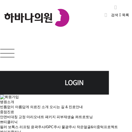
검색
목록
병원소개
빈틈없이 아름답게
의료진 소개
오시는 길 & 진료안내
중점진료
안면비대칭 교정
마리오네트 패키지
피부재생술
콰트로토닝
쁘띠클리닉
필러
보톡스
리프팅
윤곽주사/GPC주사
물광주사
작은얼굴&이중턱프로젝트