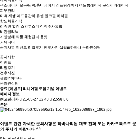
레이저클리닉
색소레이저
모공/탄력/흉터레이저
리프팅레이저
여드름레이저
문신제거레이저
피부관리
미백
재생
여드름관리
유셀
밀크필
라라필
항노화클리닉
리쥬란 힐러
스킨부스터
정맥주사요법
비만클리닉
지방분해
약물
체형관리
울핏
커뮤니티
공지사항
이벤트
리얼후기
전후사진
셀럽in하바나
온라인상담
공지사항
이벤트
리얼후기
전후사진
셀럽in하바나
온라인상담
종료
[이벤트] 리니어펌 도입 기념 이벤트
페이지 정보
최고관리자
21-05-27 12:43
2,558
0
본문
이벤트 관련 자세한 문의사항은 하바나의원 대표 전화 또는 카카오톡으로 문
의 주시기 바랍니다 ^^