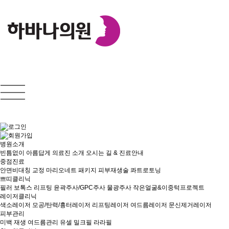
병원소개
빈틈없이 아름답게
의료진 소개
오시는 길 & 진료안내
중점진료
안면비대칭 교정
마리오네트 패키지
피부재생술
콰트로토닝
쁘띠클리닉
필러
보톡스
리프팅
윤곽주사/GPC주사
물광주사
작은얼굴&이중턱프로젝트
레이저클리닉
색소레이저
모공/탄력/흉터레이저
리프팅레이저
여드름레이저
문신제거레이저
피부관리
미백
재생
여드름관리
유셀
밀크필
라라필